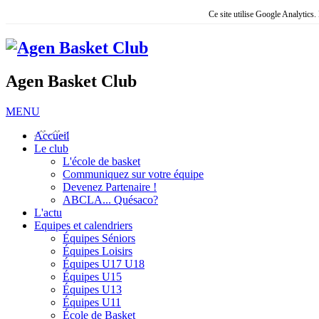
Ce site utilise Google Analytics
Agen Basket Club
MENU
Accueil
Le club
L'école de basket
Communiquez sur votre équipe
Devenez Partenaire !
ABCLA... Quésaco?
L'actu
Equipes et calendriers
Équipes Séniors
Équipes Loisirs
Équipes U17 U18
Équipes U15
Équipes U13
Équipes U11
École de Basket