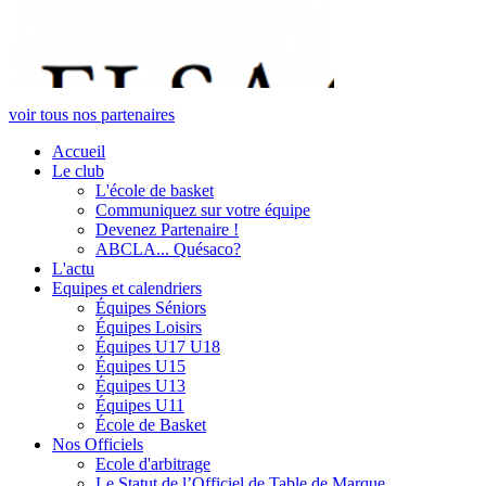
voir tous nos partenaires
Accueil
Le club
L'école de basket
Communiquez sur votre équipe
Devenez Partenaire !
ABCLA... Quésaco?
L'actu
Equipes et calendriers
Équipes Séniors
Équipes Loisirs
Équipes U17 U18
Équipes U15
Équipes U13
Équipes U11
École de Basket
Nos Officiels
Ecole d'arbitrage
Le Statut de l’Officiel de Table de Marque